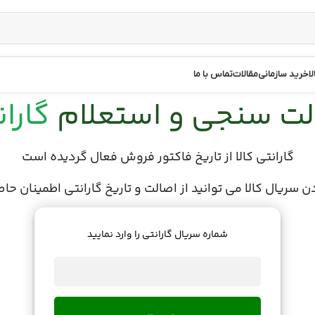
ا
خرید سازمانی
مقالات
تماس با ما
لت سنجی و استعلام
گارا
هندزفری
ویدئو پروژکتور
ماشین اصلاح
گارانتی کالا از تاریخ فاکتور فروش فعال گردیده است
هدفون
وب کم
ماساژور
دن سریال کالا می توانید از اصالت و تاریخ گارانتی اطمینان حا
هدست
دوربین مداربسته
قهوه ساز
اسپیکر
اندروید باکس
عینک
شماره سریال گارانتی را وارد نمایید
سرخکن
جارو شارژی
جارو برقی