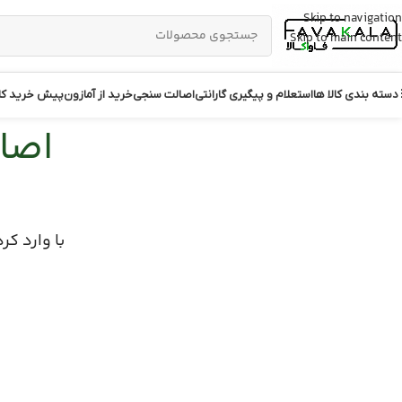
Skip to navigation
Skip to main content
دسته بندی کالا ها
استعلام و پیگیری گارانتی
اصالت سنجی
خرید از آمازون
پیش خرید کال
اصا
مودم
شیائومی
اوس
سوئیچ
یبورد و ماوس
با وارد کر
روتر
یبورد
توسعه دهنده
ابل مبدل
اکسس پوینت
ارژر
IP Phone سیسکو
اوربانک