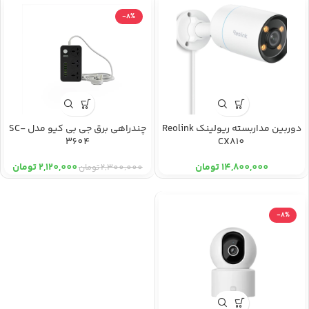
-8%
دوربین مداربسته ریولینک Reolink
چندراهی برق جی بی کیو مدل SC-
3604
CX810
14,800,000
تومان
2,120,000
تومان
2,300,000
تومان
-8%