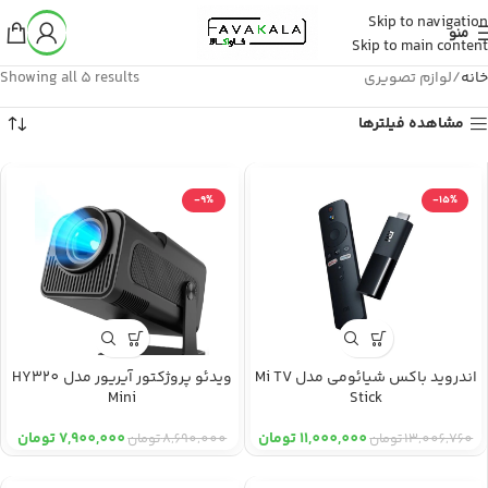
Skip to navigation
منو
Skip to main content
خانه
لوازم تصویری
Showing all 5 results
مشاهده فیلترها
-9%
-15%
اندروید باکس شیائومی مدل Mi TV
ویدئو پروژکتور آیریور مدل HY320
Mini
Stick
11,000,000
تومان
7,900,000
تومان
13,006,760
تومان
8,690,000
تومان