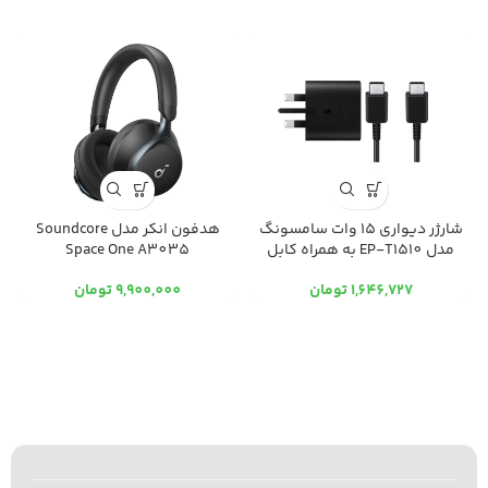
شارژر دیواری 15 وات سامسونگ
هدفون انکر مدل Soundcore
مدل EP-T1510 به همراه کابل
Space One A3035
USB-C
1,646,727
تومان
9,900,000
تومان