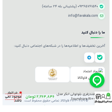
۰۹۳۶۵۷۶۱۵۴۰ (پشتیبانی بله ۲۴ ساعته)
info@favakala.com
ما را دنبال کنید
آخرین تخفیف‌ها و اطلاعیه‌ها را در شبکه‌های اجتماعی دنبال کنید:
در انبار
هندزفری بلوتوثی انکر مدل
0
2,264,846
تومان
موجود نمی
Soundcore R100
باشد
© ۲۰۱۹–۲۰۲۶ فاواکالا. تمامی حقوق محفوظ است.
د خرید
ساب کاربری من
فروشگاه
طراحی و توسعه توسط
فاواکالا