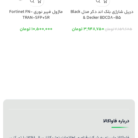
دریل شارژی بلک اند دکر مدل Black
ماژول فیبر نوری Fortinet FN-
TRAN-SFP+SR
& Decker BDCD8-B5
3,948,750
تومان
10,500,000
تومان
7,159,685
تومان
درباره فاواکالا
فاواکالا وابسته به
شرکت فناوری اطلاعات نوتریکا
از سال ۱۳۹۸ با تمرکز بر