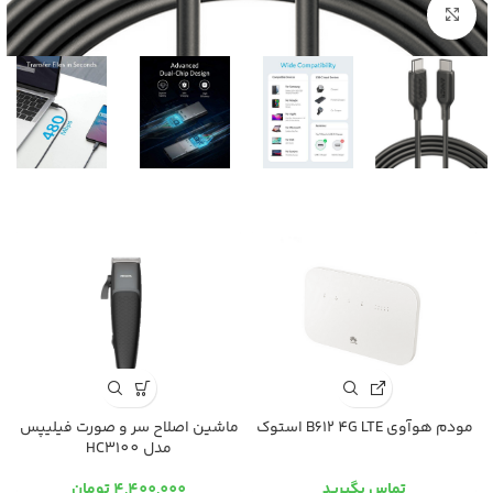
بزرگنمایی تصویر
مودم هوآوی B612 4G LTE استوک
ماشین اصلاح سر و صورت فیلیپس
مدل HC3100
تماس بگیرید
4,400,000
تومان