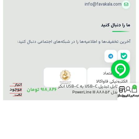
info@favakala.com
ما را دنبال کنید
آخرین تخفیف‌ها و اطلاعیه‌ها را در شبکه‌های اجتماعی دنبال کنید:
در
انبار
کابل تبدیل USB-C به USB-C انکر
0
918,826
تومان
موجود
مدل PowerLine III A8852
نمی
د خرید
ساب کاربری من
فروشگاه
باشد
© ۲۰۱۹–۲۰۲۶ فاواکالا. تمامی حقوق محفوظ است.
طراحی و توسعه توسط
فاواکالا