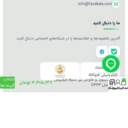
info@favakala.com
ما را دنبال کنید
آخرین تخفیف‌ها و اطلاعیه‌ها را در شبکه‌های اجتماعی دنبال کنید:
انتخاب
کیبورد و ماوس بی سیم فیلیپس
0
4,415,137
تومان
مدل C323
گزینه ها
د خرید
ساب کاربری من
فروشگاه
© ۲۰۱۹–۲۰۲۶ فاواکالا. تمامی حقوق محفوظ است.
طراحی و توسعه توسط
فاواکالا