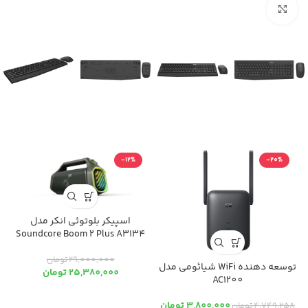
بزرگنمایی تصویر
-12%
-20%
0
اسپیکر بلوتوثی انکر مدل
Soundcore Boom 2 Plus A3134
29,000,000
تومان
توسعه دهنده WiFi شیائومی مدل
25,380,000
تومان
AC1200
3,800,000
تومان
4,749,258
تومان