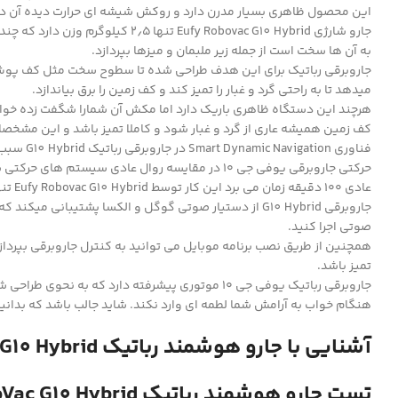
این محصول ظاهری بسیار مدرن دارد و روکش شیشه ای حرارت دیده آن د
به آن ها سخت است از جمله زیر ملبمان و میزها بپردازد.
جاروبرقی رباتیک برای این هدف طراحی شده تا سطوح سخت مثل کف پوش ها
میدهد تا به راحتی گرد و غبار را تمیز کند و کف زمین را برق بیاندازد.
کف زمین همیشه عاری از گرد و غبار شود و کاملا تمیز باشد و این مشخصات، جاروبرقی یوفی G10 به محصولی مناسب برای تم
فناوری 
حرکتی جاروبرقی یوفی جی ۱۰ در مقایسه روال عادی 
عادی ۱۰۰ دقیقه زمان می برد این کار توسط Eufy Robovac G10 Hybrid تنها ۵۰ دقیقه زمان می برد.
جاروبرقی G10 Hybrid از دستیار صوتی گوگل و الکسا پشتی
صوتی اجرا کنید.
همچنین از طریق نصب برنامه موبایل می توانید به کنترل جاروبرقی بپردا
تمیز باشد.
جاروبرقی رباتیک یوفی جی ۱۰ موتوری پیشرفته دارد ک
هنگام خواب به آرامش شما لطمه ای وارد نکند. شاید جالب باشد که بدانید صدای تولید شده توسط
آشنایی با جارو هوشمند رباتیک Eufy RoboVac G10 Hybrid
تست جارو هوشمند رباتیک Eufy RoboVac G10 Hybrid