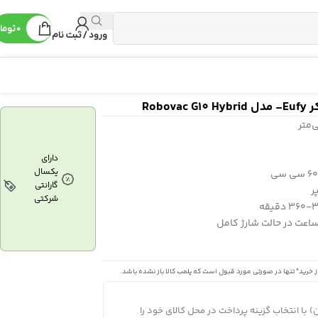
0
توما
ورود / ثبت نام
Robo
کلاه ایمنی
دارای
دریل
یکسال
گارانتی
چراغ قوه
شرکتی
جامپ استارتر
پمپ باد
ز خرید" تنها در صورتی مورد قبول است که پلمب کالا باز نشده باشد.
 با انتخاب گزینه پرداخت در محل کالای خود را