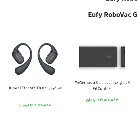
کنترلر مدیریت شبکه EnGenius
هدفون Huawei FreeArc T0021
FitCon100
23,817,883
تومان
12,450,000
تومان