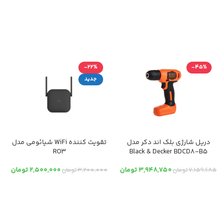
-22%
-45%
جدید
دریل شارژی بلک اند دکر مدل
تقویت کننده WiFi شیائومی مدل
RO3
Black & Decker BDCD8-B5
3,948,750
تومان
2,500,000
تومان
7,159,685
تومان
3,200,000
تومان