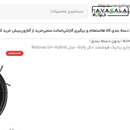
Skip to navigation
Skip to main content
دسته بندی کالا ها
استعلام و پیگیری گارانتی
اصالت سنجی
خرید از آمازون
پیش خرید کال
خانه
بدون دسته بندی
جارو رباتیک هوشمند انکر Eufy- مدل Robovac G10 Hybrid
اتمام موجودی
مودم
شیائومی
اوس
سوئیچ
یبورد و ماوس
روتر
یبورد
توسعه دهنده
ابل مبدل
اکسس پوینت
ارژر
IP Phone سیسکو
اوربانک