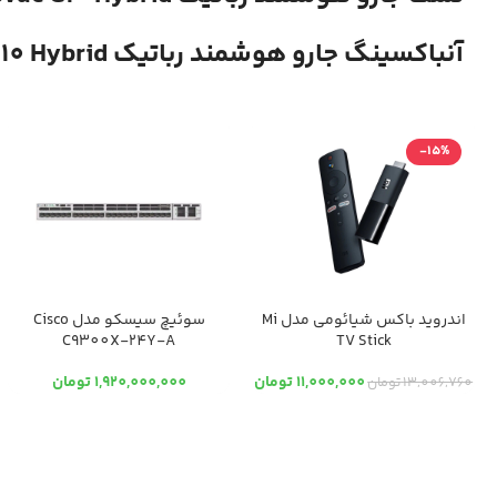
آنباکسینگ جارو هوشمند رباتیک Eufy RoboVac G10 Hybrid
-15%
اندروید باکس شیائومی مدل Mi
سوئیچ سیسکو مدل Cisco
C9300X-24Y-A
TV Stick
11,000,000
تومان
1,920,000,000
تومان
13,006,760
تومان