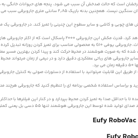
رخشان است که حالت ضدخش آن سبب می شود، پنجه های حیوانات خانگی به دس
ی چوبی و کاشی و سایر سطوح این چنینی را تمیز کند. در جاروبرقی یک مخزن
هرچند این دستگاه ظاهری باریک دارد اما مکش آن شمارا شگفت زده خواهد ک
یز کردن روزانه تبدیل کرده است.
Smart Dynamic Navigation در جاروبرقی رباتیک G10 Hybrid سبب شده که به صورت هوشمند در محیط حرکت کند و
سیستم های حرکتی سایر جاروبرقی های رباتی عملکردی دقیق دارد و در نیمی از زمان میتوا
بانی میکند که از طریق این قابلیت میتوانید با استفاده از دستورات صوتی به کنترل ج
زید و براساس استفاده شخصی برنامه ای را تنظیم کنید که جاروبرقی هرچند مدت
ه به نحوی طراحی شده تا با حداقل صدا به تمیز کردن محیط بپردازد و در کنار این فیلترها ب
 این جاروبرقی هوشمند تنها ۵۵ دسی بل یعنی کمتر از یک مایکرویو است!