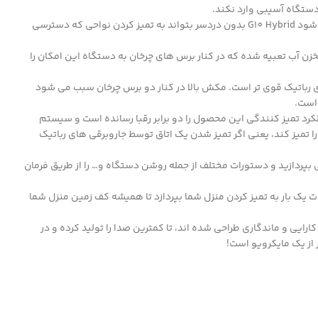
تگاه آسیبی وارد نکند.
جارو شارژی Eufy Robovac G10 Hybrid تنها ۲٫۵ کیلوگرم وزن دارد که چندان سنگین نیست. همچنین بدنه باریک ۲٫۸۵ سانتی متری جاروبرقی سبب می شود G10 Hybrid بدون دردسر بتواند به تمیز کردن نواحی که دسترسی
 آب تعبیه شده که در کنار برس های چرخان به دستگاه این امکان را
رد، قدرت مکش این جاروبرقی ۲۰۰۰ پاسکال است که از اکثر جاروبرقی های رباتیک قوی تر است. مکش بالا در کنار دو برس چرخان سبب می شود
 پیدا کردن بهترین مسیر عملکرد تمیز کنندگی این محصول را دو برابر رقبا رسانده است و سیستم
ند محیط را تمیز کند، یعنی اگر تمیز شدن یک اتاق توسط جاروبرقی های رباتیک
اروبرقی بپردازید و دستورات مختلف از جمله روشن دستگاه و… را از طریق فرمان
 یک بار به تمیز کردن منزل شما بپردازد تا همیشه کف زمین منزل شما
ا حداکثر کارایی و ماندگاری طراحی شده اند، تا کمترین صدا را تولید کرده و در