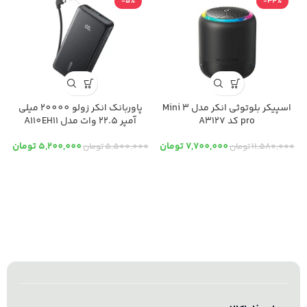
-5%
-34%
0
اسپیکر بلوتوثی انکر مدل Mini 3
پاوربانک انکر زولو 20000 میلی
pro کد A3127
آمپر 22.5 وات مدل A110EH11
7,700,000
تومان
5,200,000
تومان
11,580,000
تومان
5,500,000
تومان